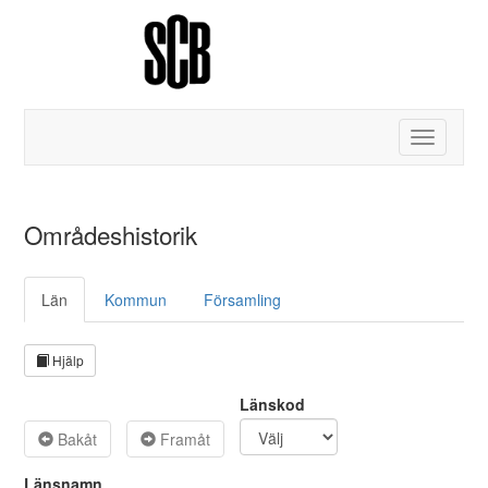
Toggle
navigatio
Områdeshistorik
Län
Kommun
Församling
Hjälp
Länskod
Bakåt
Framåt
Länsnamn